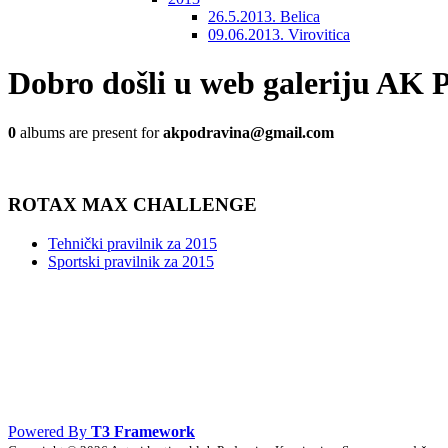
26.5.2013. Belica
09.06.2013. Virovitica
Dobro došli u web galeriju AK 
0
albums are present for
akpodravina@gmail.com
ROTAX MAX CHALLENGE
Tehnički pravilnik za 2015
Sportski pravilnik za 2015
Powered By
T3 Framework