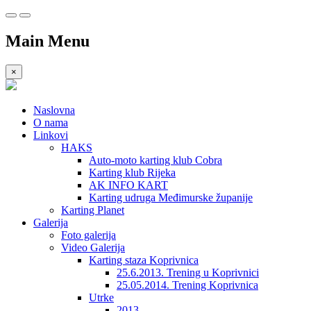
Main Menu
×
Naslovna
O nama
Linkovi
HAKS
Auto-moto karting klub Cobra
Karting klub Rijeka
AK INFO KART
Karting udruga Međimurske županije
Karting Planet
Galerija
Foto galerija
Video Galerija
Karting staza Koprivnica
25.6.2013. Trening u Koprivnici
25.05.2014. Trening Koprivnica
Utrke
2013