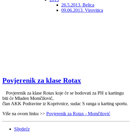
26.5.2013. Belica
09.06.2013. Virovitica
Povjerenik za klase Rotax
Povjerenik za klase Rotax koje će se bodovati za PH u kartingu
biti će Mladen Momčilović,
član AKK Podravine iz Koprivnice, sudac S ranga u karting sportu.
Više na ovom linku >>
Povjerenik za Rotax - Momčilović
Sljedeće