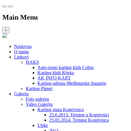
Main Menu
×
Naslovna
O nama
Linkovi
HAKS
Auto-moto karting klub Cobra
Karting klub Rijeka
AK INFO KART
Karting udruga Međimurske županije
Karting Planet
Galerija
Foto galerija
Video Galerija
Karting staza Koprivnica
25.6.2013. Trening u Koprivnici
25.05.2014. Trening Koprivnica
Utrke
2013