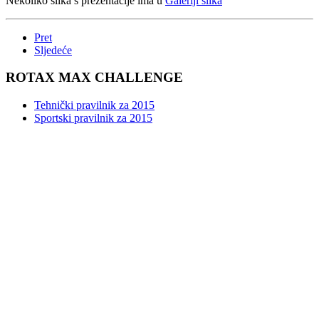
Nekoliko slika s prezentacije ima u
Galeriji slika
Pret
Sljedeće
ROTAX MAX CHALLENGE
Tehnički pravilnik za 2015
Sportski pravilnik za 2015