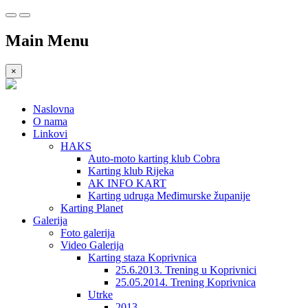
Main Menu
×
Naslovna
O nama
Linkovi
HAKS
Auto-moto karting klub Cobra
Karting klub Rijeka
AK INFO KART
Karting udruga Međimurske županije
Karting Planet
Galerija
Foto galerija
Video Galerija
Karting staza Koprivnica
25.6.2013. Trening u Koprivnici
25.05.2014. Trening Koprivnica
Utrke
2013