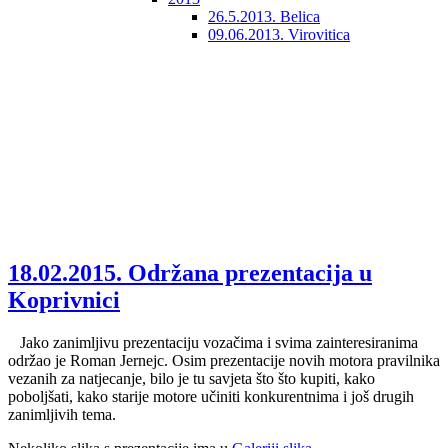
26.5.2013. Belica
09.06.2013. Virovitica
18.02.2015. Održana prezentacija u
Koprivnici
Jako zanimljivu prezentaciju vozačima i svima zainteresiranima
održao je Roman Jernejc. Osim prezentacije novih motora pravilnika
vezanih za natjecanje, bilo je tu savjeta što što kupiti, kako
poboljšati, kako starije motore učiniti konkurentnima i još drugih
zanimljivih tema.